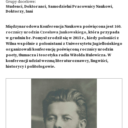
Grupy docelowe:
Studenci
,
Doktoranci
,
Samodzielni Pracownicy Naukowi
,
Doktorzy
,
Inni
Międzynarodowa Konferencja Naukowa poświęcona jest
160.
rocznicy urodzin Czesława Jankowskiego
, która przypada
w grudniu br. Pomysł zrodził się w 2015 r., kiedy poloniści z
Wilna wspólnie z polonistami z Uniwersytetu Jagiellońskiego
organizowali konferencję poświęconą rocznicy urodzin
poety, tłumacza i teoretyka radia Witolda Hulewicza. W
konferencji udział wezmą literaturoznawcy, lingwiści,
historycy i politologowie.