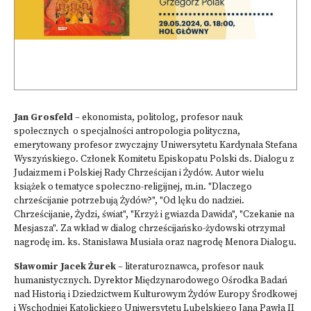
Jan Grosfeld
– ekonomista, politolog, profesor nauk
społecznych o specjalności antropologia polityczna,
emerytowany profesor zwyczajny Uniwersytetu Kardynała Stefana
Wyszyńskiego. Członek Komitetu Episkopatu Polski ds. Dialogu z
Judaizmem i Polskiej Rady Chrześcijan i Żydów. Autor wielu
książek o tematyce społeczno-religijnej, m.in. "Dlaczego
chrześcijanie potrzebują Żydów?", "Od lęku do nadziei.
Chrześcijanie, Żydzi, świat", "Krzyż i gwiazda Dawida", "Czekanie na
Mesjasza". Za wkład w dialog chrześcijańsko-żydowski otrzymał
nagrodę im. ks. Stanisława Musiała oraz nagrodę Menora Dialogu.
Sławomir Jacek Żurek
– literaturoznawca, profesor nauk
humanistycznych. Dyrektor Międzynarodowego Ośrodka Badań
nad Historią i Dziedzictwem Kulturowym Żydów Europy Środkowej
i Wschodniej Katolickiego Uniwersytetu Lubelskiego Jana Pawła II