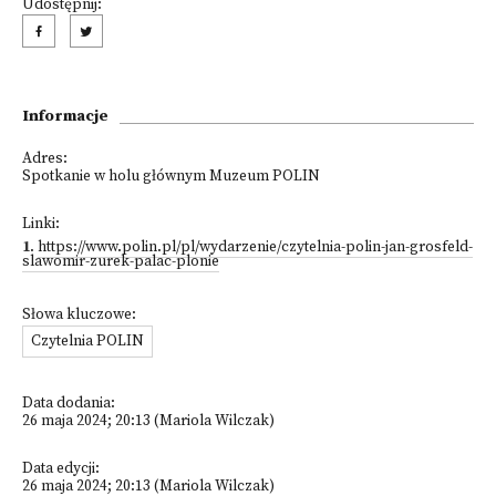
Udostępnij:
Informacje
Adres:
Spotkanie w holu głównym Muzeum POLIN
Linki:
1
.
https://www.polin.pl/pl/wydarzenie/czytelnia-polin-jan-grosfeld-
slawomir-zurek-palac-plonie
Słowa kluczowe:
Czytelnia POLIN
Data dodania:
26 maja 2024; 20:13 (Mariola Wilczak)
Data edycji:
26 maja 2024; 20:13 (Mariola Wilczak)