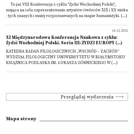
To już VIII Konferencja z cyklu "Żydzi Wschodniej Polski",
mająca na celu zaprezentowanie artystów i twórców XIX i XX wieku
- tych znanych i mniej rozpoznawanych na mapie humanistyki. (...)
16.12.2021
XI Międzynarodowa Konferencja Naukowa z cyklu:
Żydzi Wschodniej Polski. Seria III: ŻYDZI EUROPY (...)
KATEDRA BADAŃ FILOLOGICZNYCH „WSCHÓD – ZACHÓD”
WYDZIAŁ FILOLOGICZNY UNIWERSYTETU W BIAŁYMSTOKU
KSIĄŻNICA PODLASKA IM. ŁUKASZA GÓRNICKIEGO W (...)
Przeglądaj wydarzenia
Mapa strony