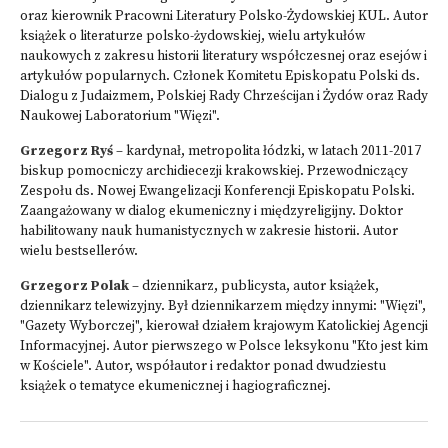
oraz kierownik Pracowni Literatury Polsko-Żydowskiej KUL. Autor
książek o literaturze polsko-żydowskiej, wielu artykułów
naukowych z zakresu historii literatury współczesnej oraz esejów i
artykułów popularnych. Członek Komitetu Episkopatu Polski ds.
Dialogu z Judaizmem, Polskiej Rady Chrześcijan i Żydów oraz Rady
Naukowej Laboratorium "Więzi".
Grzegorz Ryś
– kardynał, metropolita łódzki, w latach 2011-2017
biskup pomocniczy archidiecezji krakowskiej. Przewodniczący
Zespołu ds. Nowej Ewangelizacji Konferencji Episkopatu Polski.
Zaangażowany w dialog ekumeniczny i międzyreligijny. Doktor
habilitowany nauk humanistycznych w zakresie historii. Autor
wielu bestsellerów.
Grzegorz Polak
– dziennikarz, publicysta, autor książek,
dziennikarz telewizyjny. Był dziennikarzem między innymi: "Więzi",
"Gazety Wyborczej", kierował działem krajowym Katolickiej Agencji
Informacyjnej. Autor pierwszego w Polsce leksykonu "Kto jest kim
w Kościele". Autor, współautor i redaktor ponad dwudziestu
książek o tematyce ekumenicznej i hagiograficznej.