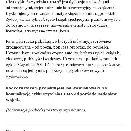
Ideą cyklu "Czytelnia POLIN"
jest dyskusja nad ważnymi,
interesującymi, niejednokrotnie kontrowersyjnymi książkami.
Dyskutujemy na rozmaite tematy związane z kulturą polskich
Żydów, ale nie tylko. Często książka jest jedynie punktem wyjścia
do rozmowy na szersze, uniwersalne tematy historyczne,
literackie, artystyczne czy naukowe.
Forma literacka publikacji, o których mówimy, jest również
zróżnicowana – od poezji, poprzez reportaż, do powieści.
Uczestnikami spotkań są często autorzy, bohaterzy ich książek,
eksperci, publicyści i wydawcy. Uczestnicy spotkań w ramach
cyklu "Czytelnia POLIN" nie raz premierowo poznają książkowe
nowości i są jednymi z pierwszych czytelników nowych
wydawnictw.
Koordynatorem projektu jest Jan Woźniakowski. Za
komunikację cyklu Czytelnia POLIN odpowiada Radosław
Wójcik.
(Informacje pochodzą ze strony organizatora).