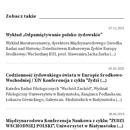
Zobacz także
07.12.2021
Wykład „Odpamiętywanie polsko-żydowskie”
Wykład literaturoznawcy, dyrektora Międzynarodowego Ośrodka
Badań nad Historią i Dziedzictwem Kulturowym Żydów Europy
Środkowej i Wschodniej KUL prof. Sławomira Jacka Żurka (...)
03.02.2025
Codzienność żydowskiego świata w Europie Środkowo-
Wschodniej / XIV Konferencja z cyklu "Żydzi (...)
Katedra Badań Filologicznych "Wschód-Zachód", Wydział
Filologiczny Uniwersytetu w Białymstoku, Książnica Podlaska im.
Łukasza Górnickiego, Galeria im. Sledzińskich w Białymstoku (...)
28.04.2019
Międzynarodowa Konferencja Naukowa z cyklu: "ŻYDZI
WSCHODNIEJ POLSKI", Uniwersytet w Białymstoku (...)