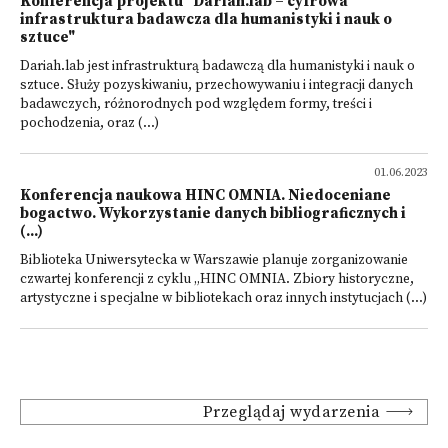
Konferencja projektu "Dariah.lab – cyfrowa
infrastruktura badawcza dla humanistyki i nauk o
sztuce"
Dariah.lab jest infrastrukturą badawczą dla humanistyki i nauk o
sztuce. Służy pozyskiwaniu, przechowywaniu i integracji danych
badawczych, różnorodnych pod względem formy, treści i
pochodzenia, oraz (...)
01.06.2023
Konferencja naukowa HINC OMNIA. Niedoceniane
bogactwo. Wykorzystanie danych bibliograficznych i
(...)
Biblioteka Uniwersytecka w Warszawie planuje zorganizowanie
czwartej konferencji z cyklu „HINC OMNIA. Zbiory historyczne,
artystyczne i specjalne w bibliotekach oraz innych instytucjach (...)
Przeglądaj wydarzenia