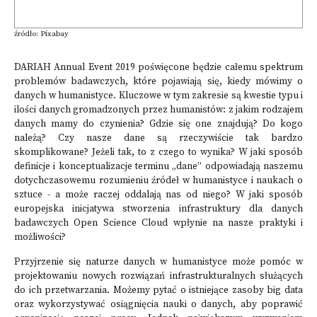
źródło: Pixabay
DARIAH Annual Event 2019 poświęcone będzie całemu spektrum
problemów badawczych, które pojawiają się, kiedy mówimy o
danych w humanistyce. Kluczowe w tym zakresie są kwestie typu i
ilości danych gromadzonych przez humanistów: z jakim rodzajem
danych mamy do czynienia? Gdzie się one znajdują? Do kogo
należą? Czy nasze dane są rzeczywiście tak bardzo
skomplikowane? Jeżeli tak, to z czego to wynika? W jaki sposób
definicje i konceptualizacje terminu „dane” odpowiadają naszemu
dotychczasowemu rozumieniu źródeł w humanistyce i naukach o
sztuce - a może raczej oddalają nas od niego? W jaki sposób
europejska inicjatywa stworzenia infrastruktury dla danych
badawczych Open Science Cloud wpłynie na nasze praktyki i
możliwości?
Przyjrzenie się naturze danych w humanistyce może pomóc w
projektowaniu nowych rozwiązań infrastrukturalnych służących
do ich przetwarzania. Możemy pytać o istniejące zasoby big data
oraz wykorzystywać osiągnięcia nauki o danych, aby poprawić