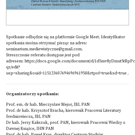
Spotkanie odbędzie się na platformie Google Meet. Identyfikator
spotkania można otrzymać pisząc na adres:
seminarium.mediewistyczne@gmail.com
.
Streszczenie referatu dostępne jest pod
adresem:
https://docs.google.com/document/d/1d5mv8yDmut5tRpP
qz/edit?
usp=sharing&ouid=115123607694696961950&rtpof=true&sd=true
.
Organizatorzy spotkania:
Prof. em. dr hab. Mieczysław Mejor, IBL PAN
Prof. dr hab. Krzysztof Bracha, kierownik Pracowni Literatury
Średniowiecza, IBL PAN
Dr hab. Jerzy Kaliszuk, prof. PAN, kierownik Pracowni Wiedzy o
Dawnej Książce, IHN PAN
Prof. dr hab. Paweł Kras, dyrektor Centrum Studiów