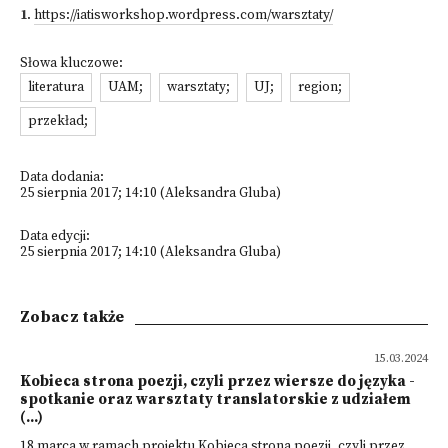
1
.
https://iatisworkshop.wordpress.com/warsztaty/
Słowa kluczowe:
literatura
UAM;
warsztaty;
UJ;
region;
przekład;
Data dodania:
25 sierpnia 2017; 14:10 (Aleksandra Gluba)
Data edycji:
25 sierpnia 2017; 14:10 (Aleksandra Gluba)
Zobacz także
15.03.2024
Kobieca strona poezji, czyli przez wiersze do języka -
spotkanie oraz warsztaty translatorskie z udziałem
(...)
18 marca w ramach projektu Kobieca strona poezji, czyli przez