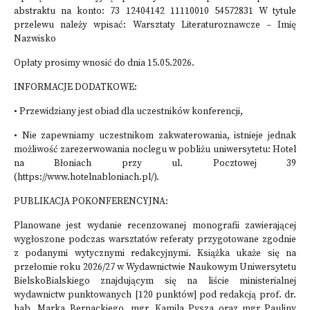
abstraktu na konto: 73 12404142 11110010 54572831 W tytule
przelewu należy wpisać: Warsztaty Literaturoznawcze – Imię
Nazwisko
Opłaty prosimy wnosić do dnia 15.05.2026.
INFORMACJE DODATKOWE:
• Przewidziany jest obiad dla uczestników konferencji,
• Nie zapewniamy uczestnikom zakwaterowania, istnieje jednak
możliwość zarezerwowania noclegu w pobliżu uniwersytetu: Hotel
na Błoniach przy ul. Pocztowej 39
(https://www.hotelnabloniach.pl/).
PUBLIKACJA POKONFERENCYJNA:
Planowane jest wydanie recenzowanej monografii zawierającej
wygłoszone podczas warsztatów referaty przygotowane zgodnie
z podanymi wytycznymi redakcyjnymi. Książka ukaże się na
przełomie roku 2026/27 w Wydawnictwie Naukowym Uniwersytetu
BielskoBialskiego znajdującym się na liście ministerialnej
wydawnictw punktowanych [120 punktów] pod redakcją prof. dr.
hab. Marka Bernackiego, mgr. Kamila Pysza oraz mgr Pauliny