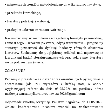
• najnowszych trendów metodologicznych w literaturoznawstwie,
• przekładu literackiego,
• literatury polskiej i światowej,
• praktyk z zakresu warsztatu twórczego.
Nie narzucamy uczestnikom szczegółowej tematyki przewodniej,
zamiast tego – wzorem pierwszej edycji warsztatów – pragniemy
stworzyć przestrzeń do dyskusji badaczy różnych obszarów
literatury. Zachęcamy do pogłębionej refleksji nad najnowszymi
kierunkami badań literaturoznawczych oraz rolą samej literatury
we współczesnym świecie.
ZGŁOSZENIA:
Prosimy o przesłanie zgłoszeń (oraz ewentualnych pytań) wraz z
abstraktami (ok. 200 wyrazów) i krótką notą o osobie
wygłaszającej referat do dnia 03.05.2026 na poniższy adres
mailowy: warsztatyliteraturoznawcze2026@gmail.com
Odpowiedź zwrotną otrzymają Państwo najpóźniej do 10.05.2026.
Opłatę konferencyjną prosimy wnosić po zaakceptowaniu