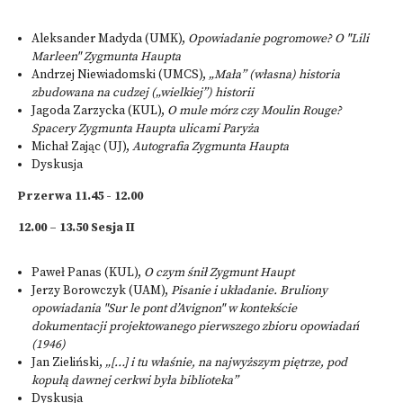
Aleksander Madyda (UMK),
Opowiadanie pogromowe? O "Lili
Marleen" Zygmunta Haupta
Andrzej Niewiadomski (UMCS),
„Mała” (własna) historia
zbudowana na cudzej („wielkiej”) historii
Jagoda Zarzycka (KUL),
O mule mórz czy Moulin Rouge?
Spacery Zygmunta Haupta ulicami Paryża
Michał Zając (UJ),
Autografia Zygmunta Haupta
Dyskusja
Przerwa 11.45 - 12.00
12.00 – 13.50 Sesja II
Paweł Panas (KUL),
O czym śnił Zygmunt Haupt
Jerzy Borowczyk (UAM),
Pisanie i układanie. Bruliony
opowiadania "Sur le pont d’Avignon" w kontekście
dokumentacji projektowanego pierwszego zbioru opowiadań
(1946)
Jan Zieliński,
„[…] i tu właśnie, na najwyższym piętrze, pod
kopułą dawnej cerkwi była biblioteka”
Dyskusja