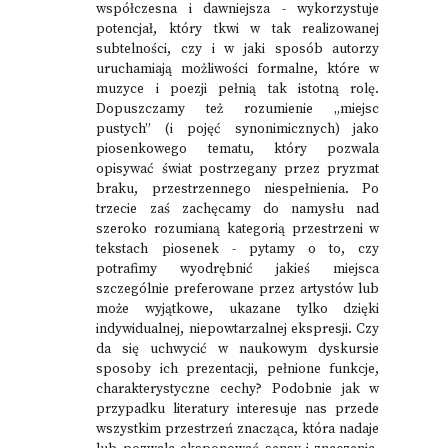
współczesna i dawniejsza - wykorzystuje
potencjał, który tkwi w tak realizowanej
subtelności, czy i w jaki sposób autorzy
uruchamiają możliwości formalne, które w
muzyce i poezji pełnią tak istotną rolę.
Dopuszczamy też rozumienie „miejsc
pustych” (i pojęć synonimicznych) jako
piosenkowego tematu, który pozwala
opisywać świat postrzegany przez pryzmat
braku, przestrzennego niespełnienia. Po
trzecie zaś zachęcamy do namysłu nad
szeroko rozumianą kategorią przestrzeni w
tekstach piosenek - pytamy o to, czy
potrafimy wyodrębnić jakieś miejsca
szczególnie preferowane przez artystów lub
może wyjątkowe, ukazane tylko dzięki
indywidualnej, niepowtarzalnej ekspresji. Czy
da się uchwycić w naukowym dyskursie
sposoby ich prezentacji, pełnione funkcje,
charakterystyczne cechy? Podobnie jak w
przypadku literatury interesuje nas przede
wszystkim przestrzeń znacząca, która nadaje