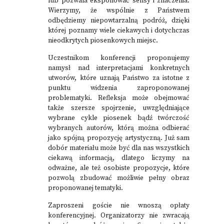
lub pozwala eksponować sensy i znaczenia.
Wierzymy, że wspólnie z Państwem
odbędziemy niepowtarzalną podróż, dzięki
której poznamy wiele ciekawych i dotychczas
nieodkrytych piosenkowych miejsc.
Uczestnikom konferencji proponujemy
namysł nad interpretacjami konkretnych
utworów, które uznają Państwo za istotne z
punktu widzenia zaproponowanej
problematyki. Refleksja może obejmować
także szersze spojrzenie, uwzględniające
wybrane cykle piosenek bądź twórczość
wybranych autorów, którą można odbierać
jako spójną propozycję artystyczną. Już sam
dobór materiału może być dla nas wszystkich
ciekawą informacją, dlatego liczymy na
odważne, ale też osobiste propozycje, które
pozwolą zbudować możliwie pełny obraz
proponowanej tematyki.
Zaproszeni goście nie wnoszą opłaty
konferencyjnej. Organizatorzy nie zwracają