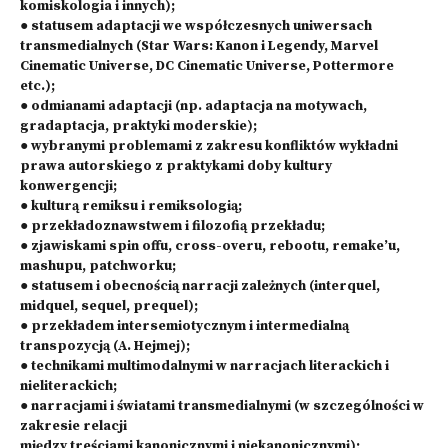
komiskologia i innych);
● statusem adaptacji we współczesnych uniwersach
transmedialnych (Star Wars: Kanon i Legendy, Marvel
Cinematic Universe, DC Cinematic Universe, Pottermore
etc.);
● odmianami adaptacji (np. adaptacja na motywach,
gradaptacja, praktyki moderskie);
● wybranymi problemami z zakresu konfliktów wykładni
prawa autorskiego z praktykami doby kultury
konwergencji;
● kulturą remiksu i remiksologią;
● przekładoznawstwem i filozofią przekładu;
● zjawiskami spin offu, cross-overu, rebootu, remake’u,
mashupu, patchworku;
● statusem i obecnością narracji zależnych (interquel,
midquel, sequel, prequel);
● przekładem intersemiotycznym i intermedialną
transpozycją (A. Hejmej);
● technikami multimodalnymi w narracjach literackich i
nieliterackich;
● narracjami i światami transmedialnymi (w szczególności w
zakresie relacji
między treściami kanonicznymi i niekanonicznymi);