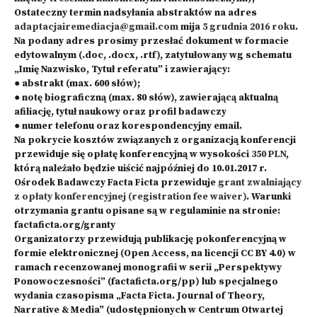
Ostateczny termin nadsyłania abstraktów na adres
adaptacjairemediacja@gmail.com
mija
5 grudnia 2016 roku
.
Na podany adres prosimy przesłać dokument w formacie
edytowalnym (.doc, .docx, .rtf), zatytułowany wg schematu
„Imię Nazwisko, Tytuł referatu” i zawierający:
● abstrakt (max. 600 słów);
● notę biograficzną (max. 80 słów), zawierającą aktualną
afiliację, tytuł naukowy oraz profil badawczy
● numer telefonu oraz korespondencyjny email.
Na pokrycie kosztów związanych z organizacją konferencji
przewiduje się opłatę konferencyjną w wysokości
350 PLN
,
którą należało będzie uiścić najpóźniej do 10.01.2017 r.
Ośrodek Badawczy Facta Ficta przewiduje
grant zwalniający
z opłaty
konferencyjnej (
registration fee waiver
)
. Warunki
otrzymania grantu opisane są w regulaminie na stronie:
factaficta.org/granty
Organizatorzy przewidują publikację pokonferencyjną w
formie elektronicznej (Open Access, na licencji CC BY 4.0) w
ramach recenzowanej monografii w serii „Perspektywy
Ponowoczesności” (factaficta.org/pp) lub specjalnego
wydania czasopisma „Facta Ficta. Journal of Theory,
Narrative & Media” (udostępnionych w Centrum Otwartej