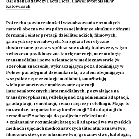
Ośrodek Badawczy Facta Ficta
,
Uniwersytet Śląski w
Katowicach
Potrzeba powtarzalności i wizualizowania rozmaitych
materii obecna we współczesnej kulturze skutkuje różnymi
formami reinterpretacji dzieł literackich, filmowych,
growych czy serialowych. Narzędzia teoretyczne
dostarczane przez współczesne szkoły badawcze, w tym
zwłaszcza postklasyczną teorię narracji, narratologię
transmedialną i nowe orientacje w medioznawstwie (w
szerokim znaczeniu, wykraczającym poza dominujący w
Polsce paradygmat dziennikarski, a zatem obejmującym
wszystkie reprezentacje medialne), umożliwiają
wieloparametrowe analizowanie operacji
intersemiotycznych i intermedialnych, pozwalające na
transdyscyplinarną refleksję nad zagadnieniami adaptacji,
gradaptacji, remediacji, renarracji czy retellingu. Mając to
na uwadze, organizatorzy konferencji "Od adaptacji do
remediacji" zachęcają do podjęcia refleksji nad:
● zmianami w rozumieniu kategorii adaptacji we wszystkich
mediach i ujęciach medioznawczych (literaturoznawstwo,
filmoznawstwo, seriolaznawstwo, groznawstwo, ludologia,