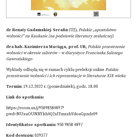
dr Renaty Gadamskiej-Serafin
(UJ),
Polskie „apostolstwo
wolności” na Kaukazie (na podstawie literatury zesłańczej)
dra hab. Kazimierza Maciąga, prof. UR
,
Polskie przestrzenie
wolności w okresie zaborów – w diarystyce Franciszka Salezego
Gawrońskiego
Wykłady odbędą się w ramach cyklu prelekcji online
Polskie
przestrzenie wolności i ich reprezentacje w literaturze XIX wieku
Termin:
19.12.2022 r. (poniedziałek), godz. 18.00
Link do spotkania:
https://zoom.us/j/95098584897?
pwd=NUxuOUNRYkh4Q2xIYmsxbVdoaGpndz09
Identyfikator spotkania
:
950 9858 4897
Kod dostępu:
039377