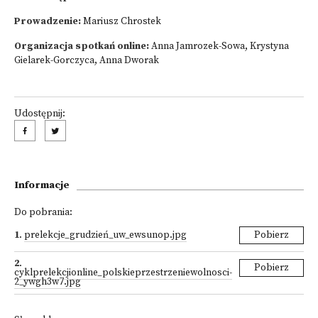
Prowadzenie:
Mariusz Chrostek
Organizacja spotkań online:
Anna Jamrozek-Sowa, Krystyna
Gielarek-Gorczyca, Anna Dworak
Udostępnij:
Informacje
Do pobrania:
1
.
prelekcje_grudzień_uw_ewsunop.jpg
Pobierz
2
.
Pobierz
cyklprelekcjionline_polskieprzestrzeniewolnosci-
2_ywgh3w7.jpg