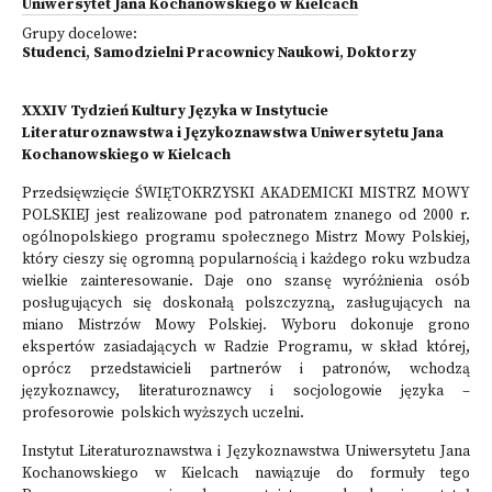
Uniwersytet Jana Kochanowskiego w Kielcach
Grupy docelowe:
Studenci
,
Samodzielni Pracownicy Naukowi
,
Doktorzy
XXXIV Tydzień Kultury Języka w Instytucie
Literaturoznawstwa i Językoznawstwa Uniwersytetu Jana
Kochanowskiego w Kielcach
Przedsięwzięcie ŚWIĘTOKRZYSKI AKADEMICKI MISTRZ MOWY
POLSKIEJ jest realizowane pod patronatem znanego od 2000 r.
ogólnopolskiego programu społecznego Mistrz Mowy Polskiej,
który cieszy się ogromną popularnością i każdego roku wzbudza
wielkie zainteresowanie. Daje ono szansę wyróżnienia osób
posługujących się doskonałą polszczyzną, zasługujących na
miano Mistrzów Mowy Polskiej. Wyboru dokonuje grono
ekspertów zasiadających w Radzie Programu, w skład której,
oprócz przedstawicieli partnerów i patronów, wchodzą
językoznawcy, literaturoznawcy i socjologowie języka –
profesorowie polskich wyższych uczelni.
Instytut Literaturoznawstwa i Językoznawstwa Uniwersytetu Jana
Kochanowskiego w Kielcach nawiązuje do formuły tego