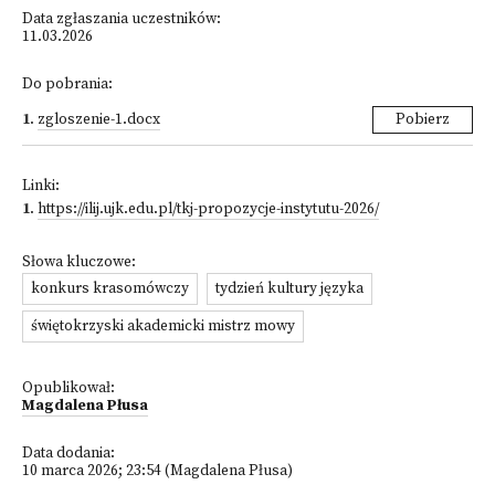
Data zgłaszania uczestników:
11.03.2026
Do pobrania:
1
.
zgloszenie-1.docx
Pobierz
Linki:
1
.
https://ilij.ujk.edu.pl/tkj-propozycje-instytutu-2026/
Słowa kluczowe:
konkurs krasomówczy
tydzień kultury języka
świętokrzyski akademicki mistrz mowy
Opublikował:
Magdalena Płusa
Data dodania:
10 marca 2026; 23:54 (Magdalena Płusa)