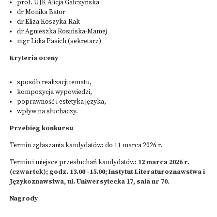
prof. UJK Alicja Gałczyńska
dr Monika Bator
dr Eliza Koszyka-Rak
dr Agnieszka Rosińska-Mamej
mgr Lidia Pasich (sekretarz)
Kryteria oceny
sposób realizacji tematu,
kompozycja wypowiedzi,
poprawność i estetyka języka,
wpływ na słuchaczy.
Przebieg konkursu
Termin zgłaszania kandydatów: do 11 marca 2026 r.
Termin i miejsce przesłuchań kandydatów:
12 marca 2026 r.
(czwartek); godz. 13.00 -15.00; Instytut Literaturoznawstwa i
Językoznawstwa, ul. Uniwersytecka 17, sala nr 70
.
Nagrody