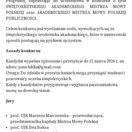
Programu, zapraszając do uczestnictwa w konkursie o tytuł
ŚWIĘTOKRZYSKIEGO AKADEMICKIEGO MISTRZA MOWY
POLSKIEJ oraz AKADEMICKIEGO MISTRZA MOWY POLSKIEJ
PUBLICZNOŚCI.
Celem konkursu jest wyróżnienie osób, wywodzących się ze
świętokrzyskiego środowiska akademickiego, które w mistrzowski
sposób posługują się językiem ojczystym.
Zasady konkursu
Kandydat wypełnia zgłoszenie i przesyła je do 11 marca 2026 r. na
adres:
pasichlidia@gmail.com
.
Uwaga: Do udziału w przesłuchaniach mogą przystąpić studenci i
pracownicy uczelni świętokrzyskich.
Każdy z kandydatów przygotowuje i wygłasza pięciominutową
mowę na dowolny temat.
Jury
prof. UJK Marzena Marczewska – przewodnicząca,
przedstawicielka kapituły Mistrza Mowy Polskiej
prof. UJK Ewa Boksa