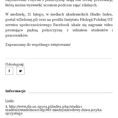
zatytułowane
Potyczki z polszczyzną
. Mają one formę prezentacji,
którą można wyświetlić uczniom podczas zajęć zdalnych.
W niedzielę, 21 lutego, w mediach akademickich (Radio Index,
portal wZielonej.pl) oraz na profilu Instytutu Filologii Polskiej UZ
serwisu społecznościowego Facebook ukaże się nagranie video
promujące piękną polszczyznę z udziałem studentów i
pracowników.
Zapraszamy do wspólnego świętowania!
Udostępnij:
Informacje
Linki:
1
.
http://www.ifp.uz.zgora.pl/index.php/studia-i-
studenci/wiadomosci-ifp/401-miedzynarodowy-dzien-jezyka-
ojczystego