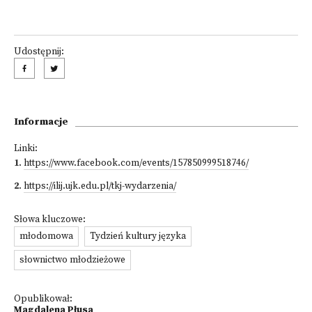
Udostępnij:
Informacje
Linki:
1
.
https://www.facebook.com/events/157850999518746/
2
.
https://ilij.ujk.edu.pl/tkj-wydarzenia/
Słowa kluczowe:
młodomowa
Tydzień kultury języka
słownictwo młodzieżowe
Opublikował:
Magdalena Płusa