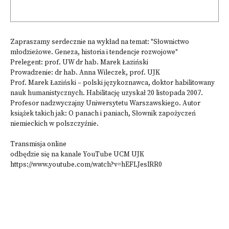
Zapraszamy serdecznie na wykład na temat: "Słownictwo
młodzieżowe. Geneza, historia i tendencje rozwojowe"
Prelegent: prof. UW dr hab. Marek Łaziński
Prowadzenie: dr hab. Anna Wileczek, prof. UJK
Prof. Marek Łaziński – polski językoznawca, doktor habilitowany
nauk humanistycznych. Habilitację uzyskał 20 listopada 2007.
Profesor nadzwyczajny Uniwersytetu Warszawskiego. Autor
książek takich jak: O panach i paniach, Słownik zapożyczeń
niemieckich w polszczyźnie.
Transmisja online
odbędzie się na kanale YouTube UCM UJK
https://www.youtube.com/watch?v=hEFLJeslRR0