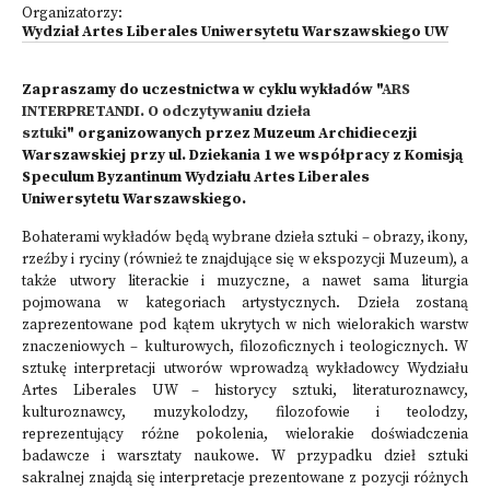
Organizatorzy:
Wydział Artes Liberales Uniwersytetu Warszawskiego UW
Zapraszamy do uczestnictwa w cyklu wykładów "
ARS
INTERPRETANDI. O odczytywaniu dzieła
sztuki
"
organizowanych przez Muzeum Archidiecezji
Warszawskiej przy ul. Dziekania 1 we współpracy z Komisją
Speculum Byzantinum Wydziału Artes Liberales
Uniwersytetu Warszawskiego.
Bohaterami wykładów będą wybrane dzieła sztuki – obrazy, ikony,
rzeźby i ryciny (również te znajdujące się w ekspozycji Muzeum), a
także utwory literackie i muzyczne, a nawet sama liturgia
pojmowana w kategoriach artystycznych. Dzieła zostaną
zaprezentowane pod kątem ukrytych w nich wielorakich warstw
znaczeniowych – kulturowych, filozoficznych i teologicznych. W
sztukę interpretacji utworów wprowadzą wykładowcy Wydziału
Artes Liberales UW – historycy sztuki, literaturoznawcy,
kulturoznawcy, muzykolodzy, filozofowie i teolodzy,
reprezentujący różne pokolenia, wielorakie doświadczenia
badawcze i warsztaty naukowe. W przypadku dzieł sztuki
sakralnej znajdą się interpretacje prezentowane z pozycji różnych