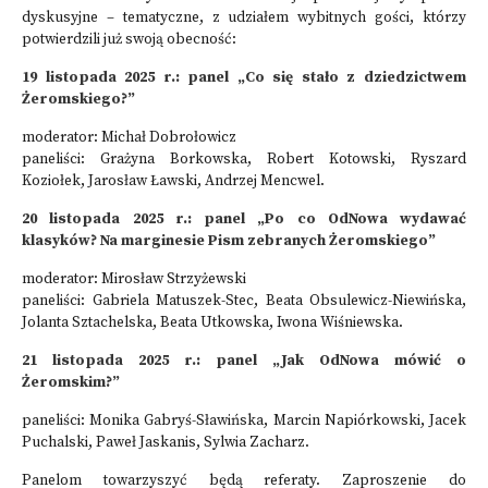
dyskusyjne – tematyczne, z udziałem wybitnych gości, którzy
potwierdzili już swoją obecność:
19 listopada 2025 r.: panel „Co się stało z dziedzictwem
Żeromskiego?”
moderator: Michał Dobrołowicz
paneliści: Grażyna Borkowska, Robert Kotowski, Ryszard
Koziołek, Jarosław Ławski, Andrzej Mencwel.
20 listopada 2025 r.: panel „Po co OdNowa wydawać
klasyków? Na marginesie Pism zebranych Żeromskiego”
moderator: Mirosław Strzyżewski
paneliści: Gabriela Matuszek-Stec, Beata Obsulewicz-Niewińska,
Jolanta Sztachelska, Beata Utkowska, Iwona Wiśniewska.
21 listopada 2025 r.: panel „Jak OdNowa mówić o
Żeromskim?”
paneliści: Monika Gabryś-Sławińska, Marcin Napiórkowski, Jacek
Puchalski, Paweł Jaskanis, Sylwia Zacharz.
Panelom towarzyszyć będą referaty. Zaproszenie do