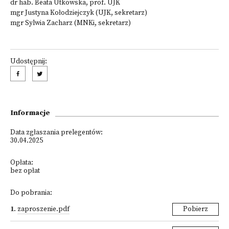
dr hab. Beata Utkowska, prof. UJK
mgr Justyna Kołodziejczyk (UJK, sekretarz)
mgr Sylwia Zacharz (MNKi, sekretarz)
Udostępnij:
Informacje
Data zgłaszania prelegentów:
30.04.2025
Opłata:
bez opłat
Do pobrania:
1
.
zaproszenie.pdf
Pobierz