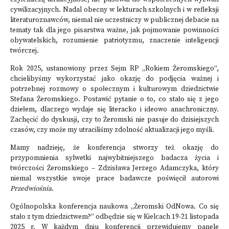
cywilizacyjnych. Nadal obecny w lekturach szkolnych i w refleksji
literaturoznawców, niemal nie uczestniczy w publicznej debacie na
tematy tak dla jego pisarstwa ważne, jak pojmowanie powinności
obywatelskich, rozumienie patriotyzmu, znaczenie inteligencji
twórczej.
Rok 2025, ustanowiony przez Sejm RP „Rokiem Żeromskiego”,
chcielibyśmy wykorzystać jako okazję do podjęcia ważnej i
potrzebnej rozmowy o społecznym i kulturowym dziedzictwie
Stefana Żeromskiego. Postawić pytanie o to, co stało się z jego
dziełem, dlaczego wydaje się literacko i ideowo anachroniczny.
Zachęcić do dyskusji, czy to Żeromski nie pasuje do dzisiejszych
czasów, czy może my utraciliśmy zdolność aktualizacji jego myśli.
Mamy nadzieję, że konferencja stworzy też okazję do
przypomnienia sylwetki najwybitniejszego badacza życia i
twórczości Żeromskiego – Zdzisława Jerzego Adamczyka, który
niemal wszystkie swoje prace badawcze poświęcił autorowi
Przedwiośnia
.
Ogólnopolska konferencja naukowa „Żeromski OdNowa. Co się
stało z tym dziedzictwem?” odbędzie się w Kielcach 19-21 listopada
2025 r. W każdym dniu konferencji przewidujemy panele