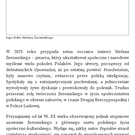
logo Roku Stefana Żeromskiego
W 2025 roku przypada setna rocznica śmierci Stefana
Żeromskiego – pisarza, który ukształtował społeczne i narodowe
myślenie wielu pokoleń Polaków. Jego utwory, począwszy od
debiutanckich
Opowiadań
, aż po ostatnią powieść
Przedwiośnie
,
były masowo czytane, zwłaszcza przez polską inteligencję.
Spotykały się z entuzjastycznymi pochwałami, a jednocześnie
wywoływały żywe dyskusje i prowokowały do polemik. Trudno
przecenić rolę twórczości Żeromskiego w życiu społeczeństwa
polskiego w okresie zaborów, w czasie Drugiej Rzeczypospolitej i
w Polsce Ludowej.
Przynajmniej od lat 90. XX wieku obserwujemy jednak stopniowe
usuwanie Żeromskiego z głównego nurtu polskiego życia
społeczno-kulturalnego. Wydaje się, jakby autor
Popiołów
stracił
czytelniczą atrakcyjność, nie pasował do współczesnych wyzwań