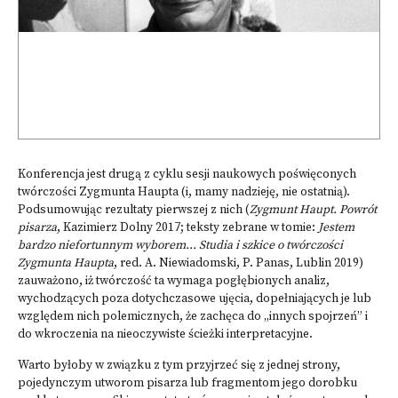
Konferencja jest drugą z cyklu sesji naukowych poświęconych
twórczości Zygmunta Haupta (i, mamy nadzieję, nie ostatnią).
Podsumowując rezultaty pierwszej z nich (
Zygmunt Haupt. Powrót
pisarza
, Kazimierz Dolny 2017; teksty zebrane w tomie:
Jestem
bardzo niefortunnym wyborem... Studia i szkice o twórczości
Zygmunta Haupta
, red. A. Niewiadomski, P. Panas, Lublin 2019)
zauważono, iż twórczość ta wymaga pogłębionych analiz,
wychodzących poza dotychczasowe ujęcia, dopełniających je lub
względem nich polemicznych, że zachęca do „innych spojrzeń” i
do wkroczenia na nieoczywiste ścieżki interpretacyjne.
Warto byłoby w związku z tym przyjrzeć się z jednej strony,
pojedynczym utworom pisarza lub fragmentom jego dorobku