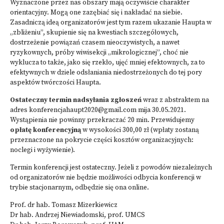
Wyznaczone przez nas obszary mają oczywiście charakter
orientacyjny. Mogą one zazębiać się i nakładać na siebie.
Zasadniczą ideą organizatorów jest tym razem ukazanie Haupta w
„zbliżeniu”, skupienie się na kwestiach szczegółowych,
dostrzeżenie powiązań czasem nieoczywistych, a nawet
ryzykownych, próby wiwisekcji „mikrologicznej”, choć nie
wyklucza to także, jako się rzekło, ujęć mniej efektownych, za to
efektywnych w dziele odsłaniania niedostrzeżonych do tej pory
aspektów twórczości Haupta.
Ostateczny termin nadsyłania zgłoszeń
wraz z abstraktem na
adres
konferencjahaupt2020@gmail.com
mija 30.05.2021.
Wystąpienia nie powinny przekraczać 20 min. Przewidujemy
opłatę konferencyjną
w wysokości 300,00 zł (wpłaty zostaną
przeznaczone na pokrycie części kosztów organizacyjnych:
noclegi i wyżywienie).
Termin konferencji jest ostateczny. Jeżeli z powodów niezależnych
od organizatorów nie będzie możliwości odbycia konferencji w
trybie stacjonarnym, odbędzie się ona online.
Prof. dr hab. Tomasz Mizerkiewicz
Dr hab. Andrzej Niewiadomski, prof. UMCS