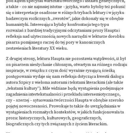
pod kątem specyfiki warsztatu twórczego i ustaleń genetycznych,
a także – co nie najmniej istotne – języka, warto byłoby też pokusić
się o interpretacje osadzone w różnych trybach lektury i w języku
badawczym rozlicznych „zwrotów”, jakie dokonały się w obrębie
humanistyki. Interesująca byłaby konfrontacja tego typu
rozważań z bardziej tradycyjnymi odczytaniami prozy Haupta i
refleksja nad użytecznością nowych narzędzi w lekturze dorobku
pisarza pomijanego raczej do tej pory w kanonicznych
zestawieniach literatury XX wieku.
Z drugiej strony, lektura Haupta nie pozostawia wątpliwości, iż był
on pisarzem niesłychanie chłonnym, otwartym na różnego rodzaju
inspiracje, w związku z czym dość wyraźnie rysującą ścieżką
postępowania wydaje się nam refleksja dotycząca kwestii dialogu
autora Szpicy z wieloma autorami i tekstami literackimi (ale także
„tekstami kultury”). Mile widziane będą wystąpienia podejmujące
zagadnienia intertekstualności i przekładu intersemiotycznego,
czy – szerzej – sytuowania twórczości Haupta w obrębie szeroko
pojętej nowoczesności. Prowokuje to także do uwzględniania w
wystąpieniach rozmaitych kontekstów, w jakich funkcjonowała ta
proza: historycznych, kulturowych, geograficznych,
biograficznych czy tych związanych z życiem literackim.