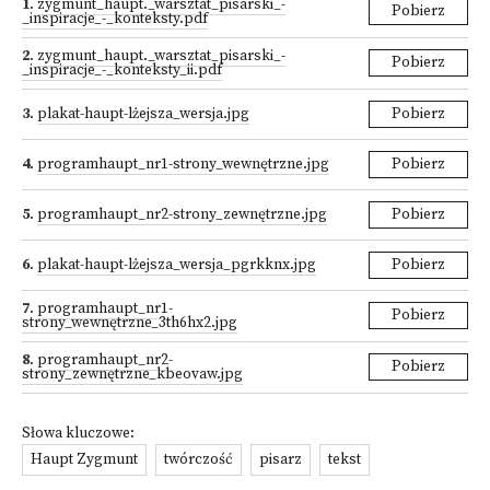
1
.
zygmunt_haupt._warsztat_pisarski_-
Pobierz
_inspiracje_-_konteksty.pdf
2
.
zygmunt_haupt._warsztat_pisarski_-
Pobierz
_inspiracje_-_konteksty_ii.pdf
3
.
plakat-haupt-lżejsza_wersja.jpg
Pobierz
4
.
programhaupt_nr1-strony_wewnętrzne.jpg
Pobierz
5
.
programhaupt_nr2-strony_zewnętrzne.jpg
Pobierz
6
.
plakat-haupt-lżejsza_wersja_pgrkknx.jpg
Pobierz
7
.
programhaupt_nr1-
Pobierz
strony_wewnętrzne_3th6hx2.jpg
8
.
programhaupt_nr2-
Pobierz
strony_zewnętrzne_kbeovaw.jpg
Słowa kluczowe:
Haupt Zygmunt
twórczość
pisarz
tekst