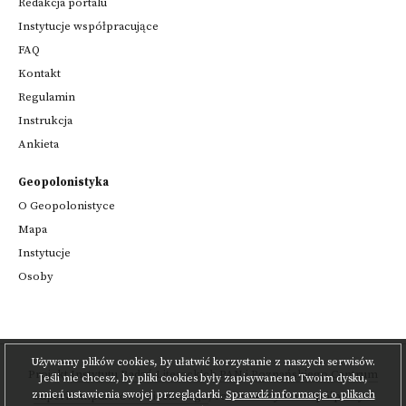
Redakcja portalu
Instytucje współpracujące
FAQ
Kontakt
Regulamin
Instrukcja
Ankieta
Geopolonistyka
O Geopolonistyce
Mapa
Instytucje
Osoby
Używamy plików cookies, by ułatwić korzystanie z naszych serwisów.
Projekt
Instytutu Badań Literackich PAN
i
Poznańskiego Centrum
Jeśli nie chcesz, by pliki cookies były zapisywanena Twoim dysku,
zmień ustawienia swojej przeglądarki.
Sprawdź informacje o plikach
Superkomputerowo-Sieciowego
,
realizowany we współpracy z