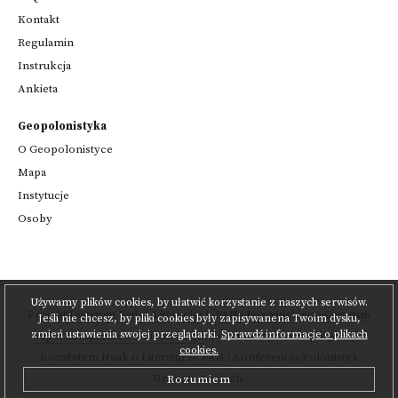
Kontakt
Regulamin
Instrukcja
Ankieta
Geopolonistyka
O Geopolonistyce
Mapa
Instytucje
Osoby
Używamy plików cookies, by ułatwić korzystanie z naszych serwisów.
Projekt
Instytutu Badań Literackich PAN
i
Poznańskiego Centrum
Jeśli nie chcesz, by pliki cookies były zapisywanena Twoim dysku,
zmień ustawienia swojej przeglądarki.
Sprawdź informacje o plikach
Superkomputerowo-Sieciowego
,
realizowany we współpracy z
cookies.
Komitetem Nauk o Literaturze PAN
i Konferencją Polonistyk
Uniwersyteckich.
Rozumiem