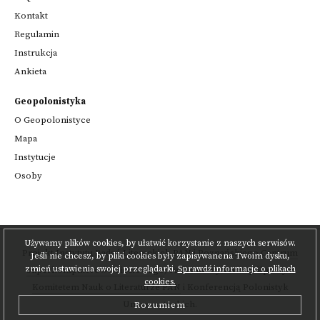
Kontakt
Regulamin
Instrukcja
Ankieta
Geopolonistyka
O Geopolonistyce
Mapa
Instytucje
Osoby
Używamy plików cookies, by ułatwić korzystanie z naszych serwisów.
Projekt
Instytutu Badań Literackich PAN
i
Poznańskiego Centrum
Jeśli nie chcesz, by pliki cookies były zapisywanena Twoim dysku,
zmień ustawienia swojej przeglądarki.
Sprawdź informacje o plikach
Superkomputerowo-Sieciowego
,
realizowany we współpracy z
cookies.
Komitetem Nauk o Literaturze PAN
i Konferencją Polonistyk
Uniwersyteckich.
Rozumiem