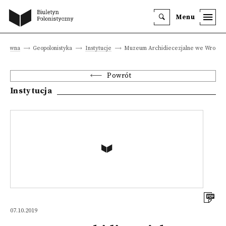
Menu
a główna
Geopolonistyka
Instytucje
Muzeum Archidiecezjalne we Wrocła
Powrót
Instytucja
07.10.2019