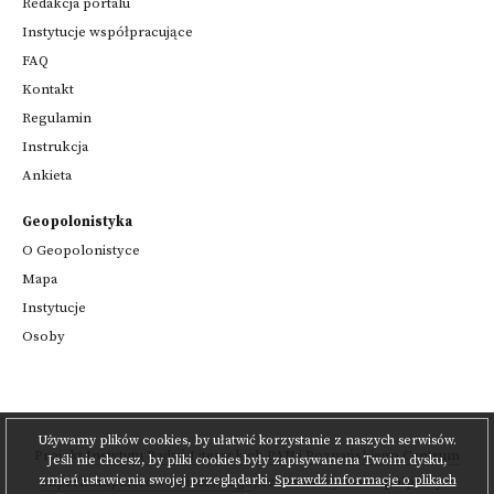
Redakcja portalu
Instytucje współpracujące
FAQ
Kontakt
Regulamin
Instrukcja
Ankieta
Geopolonistyka
O Geopolonistyce
Mapa
Instytucje
Osoby
Używamy plików cookies, by ułatwić korzystanie z naszych serwisów.
Projekt
Instytutu Badań Literackich PAN
i
Poznańskiego Centrum
Jeśli nie chcesz, by pliki cookies były zapisywanena Twoim dysku,
zmień ustawienia swojej przeglądarki.
Sprawdź informacje o plikach
Superkomputerowo-Sieciowego
,
realizowany we współpracy z