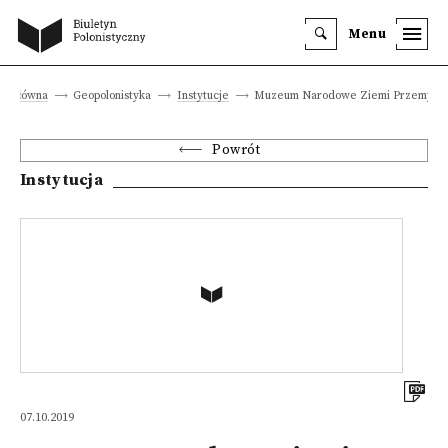
Menu
na główna
Geopolonistyka
Instytucje
Muzeum Narodowe Ziemi Przemyski
Powrót
Instytucja
07.10.2019