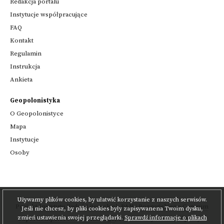
Redakcja portalu
Instytucje współpracujące
FAQ
Kontakt
Regulamin
Instrukcja
Ankieta
Geopolonistyka
O Geopolonistyce
Mapa
Instytucje
Osoby
Używamy plików cookies, by ułatwić korzystanie z naszych serwisów.
Projekt
Instytutu Badań Literackich PAN
i
Poznańskiego Centrum
Jeśli nie chcesz, by pliki cookies były zapisywanena Twoim dysku,
zmień ustawienia swojej przeglądarki.
Sprawdź informacje o plikach
Superkomputerowo-Sieciowego
,
realizowany we współpracy z