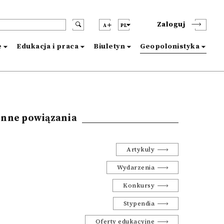
Zaloguj
A
PL
e
Edukacja i praca
Biuletyn
Geopolonistyka
Inne powiązania
Artykuły
Wydarzenia
Konkursy
Stypendia
Oferty edukacyjne