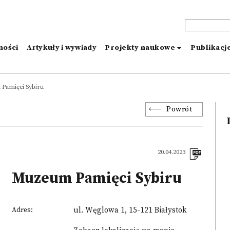
ności
Artykuły i wywiady
Projekty naukowe
Publikacj
Pamięci Sybiru
Powrót
20.04.2023
Muzeum Pamięci Sybiru
Adres:
ul. Węglowa 1, 15-121 Białystok