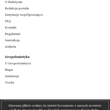
O Biuletynie
Redakcja portalu
Instytucje współpracujące
FAQ
Kontakt
Regulamin
Instrukcja
Ankieta
Geopolonistyka
O Geopolonistyce
Mapa
Instytucje
Osoby
Używamy plików cookies, by ułatwić korzystanie z naszych serwisów.
Projekt
Instytutu Badań Literackich PAN
i
Poznańskiego Centrum