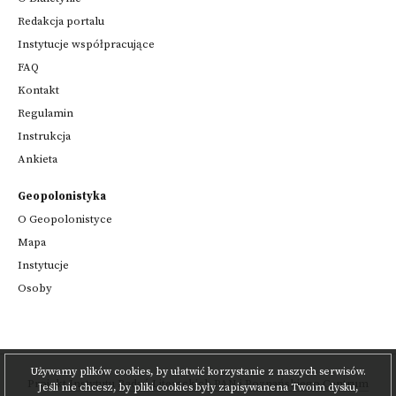
Redakcja portalu
Instytucje współpracujące
FAQ
Kontakt
Regulamin
Instrukcja
Ankieta
Geopolonistyka
O Geopolonistyce
Mapa
Instytucje
Osoby
Używamy plików cookies, by ułatwić korzystanie z naszych serwisów.
Projekt
Instytutu Badań Literackich PAN
i
Poznańskiego Centrum
Jeśli nie chcesz, by pliki cookies były zapisywanena Twoim dysku,