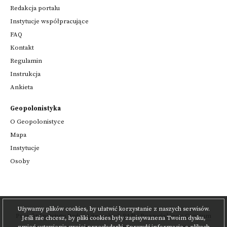
Redakcja portalu
Instytucje współpracujące
FAQ
Kontakt
Regulamin
Instrukcja
Ankieta
Geopolonistyka
O Geopolonistyce
Mapa
Instytucje
Osoby
Używamy plików cookies, by ułatwić korzystanie z naszych serwisów.
Projekt
Instytutu Badań Literackich PAN
i
Poznańskiego Centrum
Jeśli nie chcesz, by pliki cookies były zapisywanena Twoim dysku,