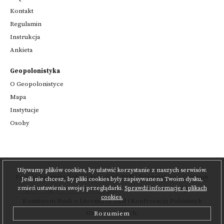
Kontakt
Regulamin
Instrukcja
Ankieta
Geopolonistyka
O Geopolonistyce
Mapa
Instytucje
Osoby
Używamy plików cookies, by ułatwić korzystanie z naszych serwisów.
Projekt
Instytutu Badań Literackich PAN
i
Poznańskiego Centrum
Jeśli nie chcesz, by pliki cookies były zapisywanena Twoim dysku,
zmień ustawienia swojej przeglądarki.
Sprawdź informacje o plikach
Superkomputerowo-Sieciowego
,
realizowany we współpracy z
cookies.
Komitetem Nauk o Literaturze PAN
i Konferencją Polonistyk
Uniwersyteckich.
Rozumiem