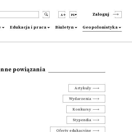
Zaloguj
A
PL
e
Edukacja i praca
Biuletyn
Geopolonistyka
Inne powiązania
Artykuły
Wydarzenia
Konkursy
Stypendia
Oferty edukacyjne