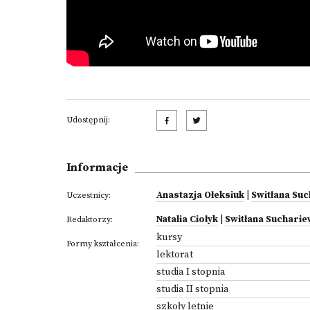
Udostępnij:
Informacje
Anastazja Ołeksiuk
|
Switłana Su
Uczestnicy:
Natalia Ciołyk
|
Switłana Suchari
Redaktorzy:
kursy
Formy kształcenia:
lektorat
studia I stopnia
studia II stopnia
szkoły letnie