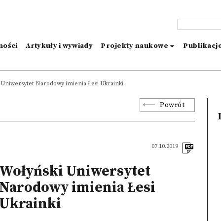
ności
Artykuły i wywiady
Projekty naukowe
Publikacj
 Uniwersytet Narodowy imienia Łesi Ukrainki
Powrót
07.10.2019
Wołyński Uniwersytet
Narodowy imienia Łesi
Ukrainki