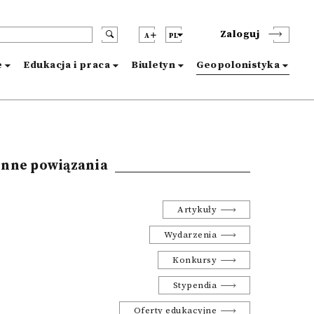
Zaloguj
A
PL
e
Edukacja i praca
Biuletyn
Geopolonistyka
Inne powiązania
Artykuły
Wydarzenia
Konkursy
Stypendia
Oferty edukacyjne