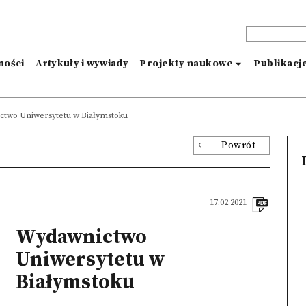
ności
Artykuły i wywiady
Projekty naukowe
Publikacj
two Uniwersytetu w Białymstoku
Powrót
17.02.2021
Wydawnictwo
Uniwersytetu w
Białymstoku