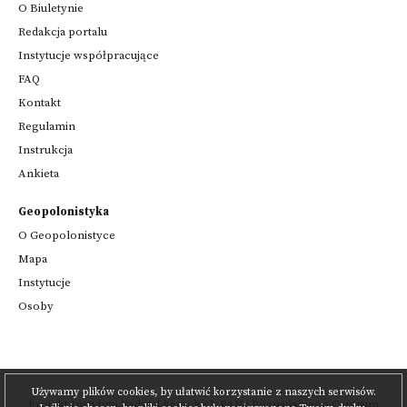
O Biuletynie
Redakcja portalu
Instytucje współpracujące
FAQ
Kontakt
Regulamin
Instrukcja
Ankieta
Geopolonistyka
O Geopolonistyce
Mapa
Instytucje
Osoby
Używamy plików cookies, by ułatwić korzystanie z naszych serwisów.
Projekt
Instytutu Badań Literackich PAN
i
Poznańskiego Centrum