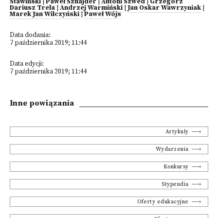
Stawiński
|
Paweł Sznajder
|
Antoni Szwed
|
Grzegorz
Dariusz Trela
|
Andrzej Warmiński
|
Jan Oskar Wawrzyniak
|
Marek Jan Wilczyński
|
Paweł Wójs
Data dodania:
7 października 2019; 11:44
Data edycji:
7 października 2019; 11:44
Inne powiązania
Artykuły
Wydarzenia
Konkursy
Stypendia
Oferty edukacyjne