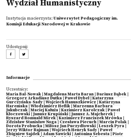
Wydział Humanistyczny
Instytucja macierzysta:
Uniwersytet Pedagogiczny im.
Komisji Edukacji Narodowej w Krakowie
Udostępnij:
Informacje
Uczestnicy:
Maria Bal-Nowak
|
Magdalena Marta Baran
|
Dariusz Dąbek
|
Grzegorz Arkadiusz Dutka
|
Paweł Dybel
|
Katarzyna
Gurczyńska-Sady
|
Wojciech Hanuszkiewicz
|
Katarzyna
Haremska
|
Włodzimierz Heflik
|
Marzenna Barbara
Jakubczak
|
Maciej Kałuża
|
Kazimierz Karolczak
|
Paweł
Kłoczowski
|
Janusz Krupiński
|
Janusz A. Majcherek
|
Ryszard Romuald Mirek
|
Kazimierz Franciszek Mrówka
|
Zdzisław Stanisław Noga
|
Czesława Piecuch
|
Marcin Polak
|
Dorota Probucka
|
Miłosz Jan Puczydłowski
|
Leszek Pyra
|
Jerzy Wiktor Rajman
|
Wojciech Henryk Sady
|
Paweł
Zbigniew Sajdek
|
Adam Sawicki
|
Antonina Sebesta
|
Piotr