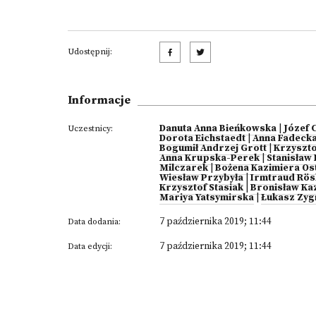
Udostępnij:
Informacje
Danuta Anna Bieńkowska
|
Józef 
Uczestnicy:
Dorota Eichstaedt
|
Anna Fadeck
Bogumił Andrzej Grott
|
Krzyszto
Anna Krupska-Perek
|
Stanisław 
Milczarek
|
Bożena Kazimiera O
Wiesław Przybyła
|
Irmtraud Rös
Krzysztof Stasiak
|
Bronisław Ka
Mariya Yatsymirska
|
Łukasz Zyg
7 października 2019; 11:44
Data dodania:
7 października 2019; 11:44
Data edycji: