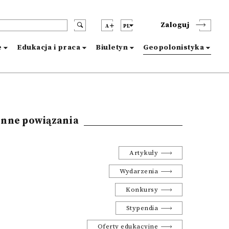
Zaloguj
A
PL
e
Edukacja i praca
Biuletyn
Geopolonistyka
Inne powiązania
Artykuły
Wydarzenia
Konkursy
Stypendia
Oferty edukacyjne