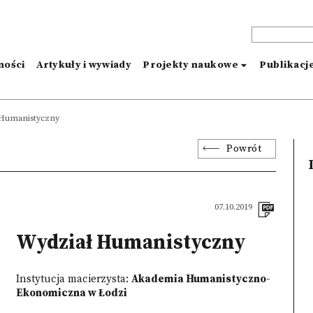
ności
Artykuły i wywiady
Projekty naukowe
Publikacj
 Humanistyczny
Powrót
07.10.2019
Wydział Humanistyczny
Instytucja macierzysta:
Akademia Humanistyczno-
Ekonomiczna w Łodzi