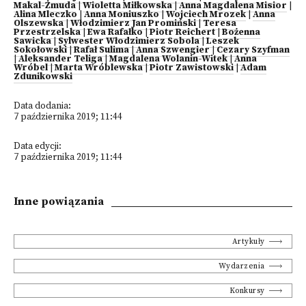
Makal-Żmuda
|
Wioletta Miłkowska
|
Anna Magdalena Misior
|
Alina Mleczko
|
Anna Moniuszko
|
Wojciech Mrozek
|
Anna
Olszewska
|
Włodzimierz Jan Promiński
|
Teresa
Przestrzelska
|
Ewa Rafałko
|
Piotr Reichert
|
Bożenna
Sawicka
|
Sylwester Włodzimierz Sobola
|
Leszek
Sokołowski
|
Rafał Sulima
|
Anna Szwengier
|
Cezary Szyfman
|
Aleksander Teliga
|
Magdalena Wolanin-Witek
|
Anna
Wróbel
|
Marta Wróblewska
|
Piotr Zawistowski
|
Adam
Zdunikowski
Data dodania:
7 października 2019; 11:44
Data edycji:
7 października 2019; 11:44
Inne powiązania
Artykuły
Wydarzenia
Konkursy