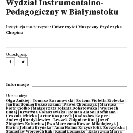
Wydział Instrumentalno-
Pedagogiczny w Białymstoku
Instytucja macierzysta:
Uniwersytet Muzyczny Fryderyka
Chopina
Udostępnij:
Informacje
Uczestnicy:
Olga Anikiej
|
Tomasz Baranowski
|
Bożena Violetta Bielecka
|
Jan Bartłomiej Bokszczanin
|
Paweł Chomczyk
|
Mariusz
Piotr Ciołko
|
Małgorzata Jolanta Dolistowska
|
Wojciech
Dunaj
|
Krystyna Gołaszewska
|
Roman Antoni Hoffmann
|
Urszula Iżbicka
|
Artur Kasperek
|
Radosław Koper
|
Andrzej Kordykiewicz
|
Leszek Zbigniew Kot
|
Józef
Zbigniew Kotowicz
|
Ewa Marzenna Kowar-Mikołajczyk
|
Elwira Jolanta Kryńska
|
Anna Halina Krzysztofik-Buczyńska
|
Stanisław Wojciech Kuk
|
Kamil Łomasko
|
Katarzyna Maria