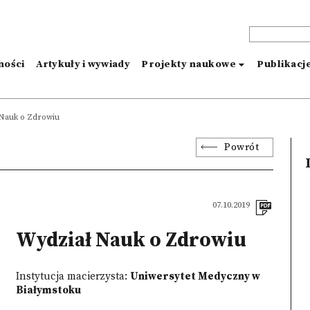
ności
Artykuły i wywiady
Projekty naukowe
Publikacj
Nauk o Zdrowiu
Powrót
07.10.2019
Wydział Nauk o Zdrowiu
Instytucja macierzysta:
Uniwersytet Medyczny w
Białymstoku