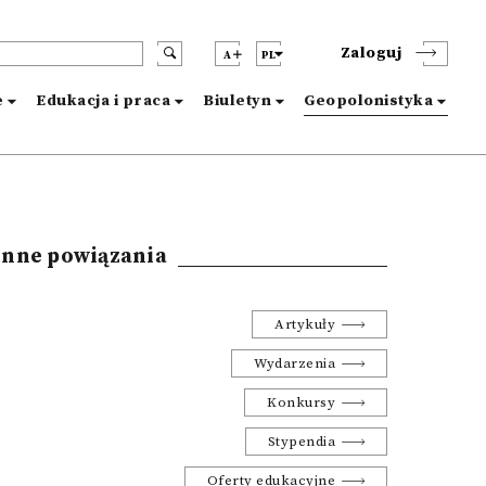
Zaloguj
A
PL
e
Edukacja i praca
Biuletyn
Geopolonistyka
Inne powiązania
Artykuły
Wydarzenia
Konkursy
Stypendia
Oferty edukacyjne