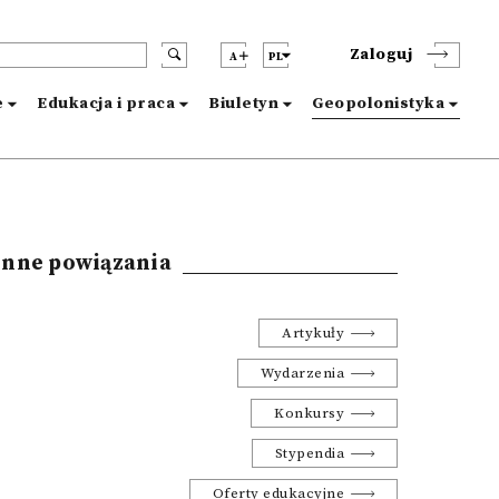
Zaloguj
A
PL
e
Edukacja i praca
Biuletyn
Geopolonistyka
Inne powiązania
Artykuły
Wydarzenia
Konkursy
Stypendia
Oferty edukacyjne