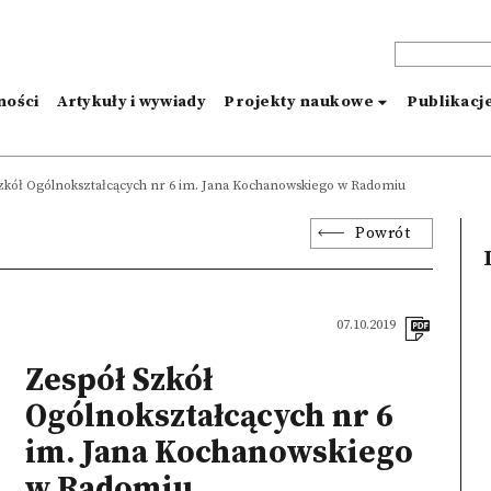
ności
Artykuły i wywiady
Projekty naukowe
Publikacj
zkół Ogólnokształcących nr 6 im. Jana Kochanowskiego w Radomiu
Powrót
07.10.2019
Zespół Szkół
Ogólnokształcących nr 6
im. Jana Kochanowskiego
w Radomiu