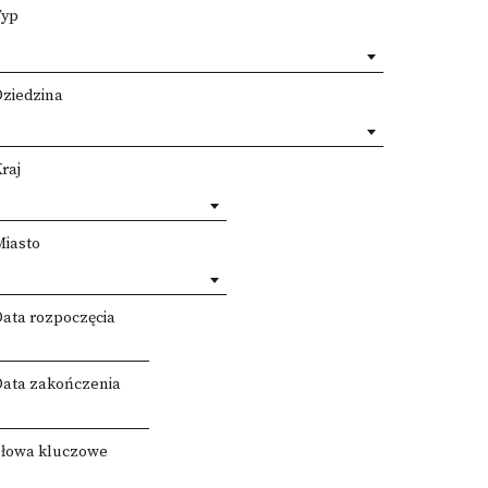
Typ
Dziedzina
raj
Miasto
Data rozpoczęcia
Data zakończenia
Słowa kluczowe