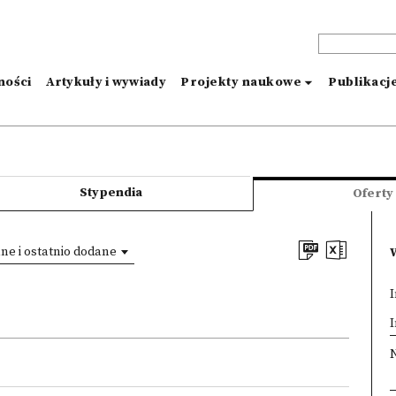
ności
Artykuły i wywiady
Projekty naukowe
Publikacj
Stypendia
Oferty
e i ostatnio dodane
I
×
I