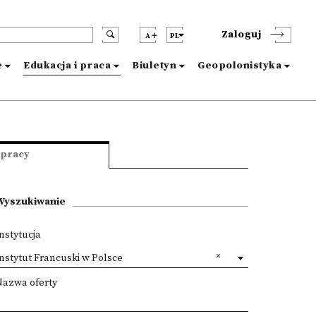
Zaloguj
A
PL
e
Edukacja i praca
Biuletyn
Geopolonistyka
 pracy
Wyszukiwanie
nstytucja
nstytut Francuski w Polsce
Nazwa oferty