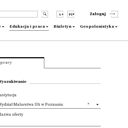
Zaloguj
A
PL
e
Edukacja i praca
Biuletyn
Geopolonistyka
 pracy
Wyszukiwanie
nstytucja
Wydział Malarstwa UA w Poznaniu
Nazwa oferty