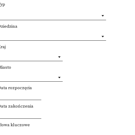
Typ
Dziedzina
raj
Miasto
Data rozpoczęcia
Data zakończenia
Słowa kluczowe