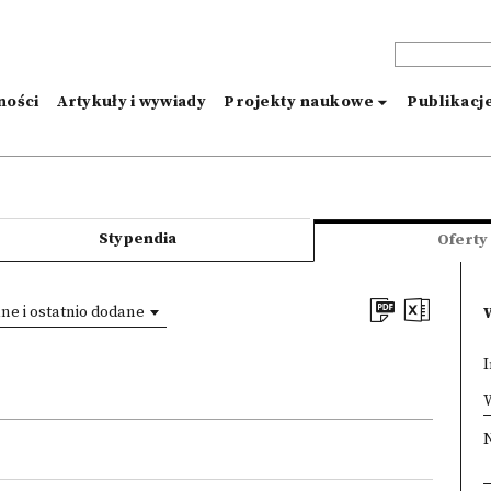
ności
Artykuły i wywiady
Projekty naukowe
Publikacj
Stypendia
Oferty
e i ostatnio dodane
I
×