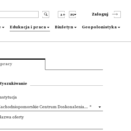
Zaloguj
A
PL
e
Edukacja i praca
Biuletyn
Geopolonistyka
 pracy
Wyszukiwanie
nstytucja
achodniopomorskie Centrum Doskonalenia Nauczycieli
Nazwa oferty