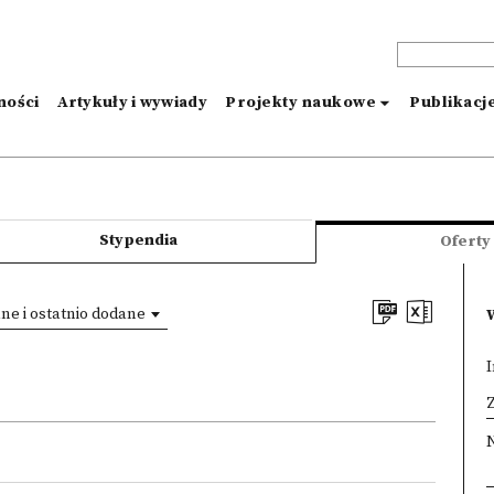
ności
Artykuły i wywiady
Projekty naukowe
Publikacj
Stypendia
Oferty
e i ostatnio dodane
I
×
Z