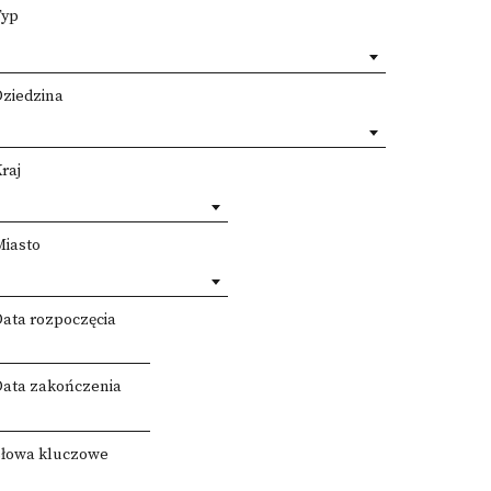
Typ
Dziedzina
raj
Miasto
Data rozpoczęcia
Data zakończenia
Słowa kluczowe