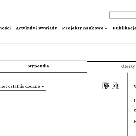
ności
Artykuły i wywiady
Projekty naukowe
Publikacj
Stypendia
Oferty
e i ostatnio dodane
I
×