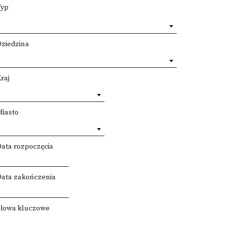
Typ
Dziedzina
raj
Miasto
Data rozpoczęcia
Data zakończenia
Słowa kluczowe