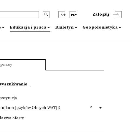
Zaloguj
A
PL
e
Edukacja i praca
Biuletyn
Geopolonistyka
 pracy
Wyszukiwanie
nstytucja
Studium Języków Obcych WATJD
Nazwa oferty