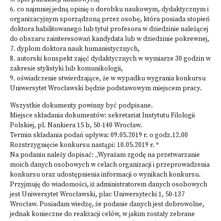
6. co najmniej jedną opinię o dorobku naukowym, dydaktycznym i
organizacyjnym sporządzoną przez osobę, która posiada stopień
doktora habilitowanego lub tytuł profesora w dziedzinie należącej
do obszaru zainteresowań kandydata lub w dziedzinie pokrewnej,
7. dyplom doktora nauk humanistycznych,
8. autorski konspekt zajęć dydaktycznych w wymiarze 30 godzin w
zakresie stylistyki lub komunikologii,
9. oświadczenie stwierdzające, że w wypadku wygrania konkursu
Uniwersytet Wrocławski będzie podstawowym miejscem pracy.
Wszystkie dokumenty powinny być podpisane.
Miejsce składania dokumentów: sekretariat Instytutu Filologii
Polskiej, pl. Nankiera 15 b, 50-140 Wrocław.
Termin składania podań upływa: 09.05.2019 r. o godz.12.00
Rozstrzygnięcie konkursu nastąpi: 10.05.2019 r. *
Na podaniu należy dopisać: „Wyrażam zgodę na przetwarzanie
moich danych osobowych w celach organizacji i przeprowadzenia
konkursu oraz udostępnienia informacji o wynikach konkursu.
Przyjmuję do wiadomości, iż administratorem danych osobowych
jest Uniwersytet Wrocławski, plac Uniwersytecki 1, 50-137
Wrocław. Posiadam wiedzę, że podanie danych jest dobrowolne,
jednak konieczne do realizacji celów, w jakim zostały zebrane