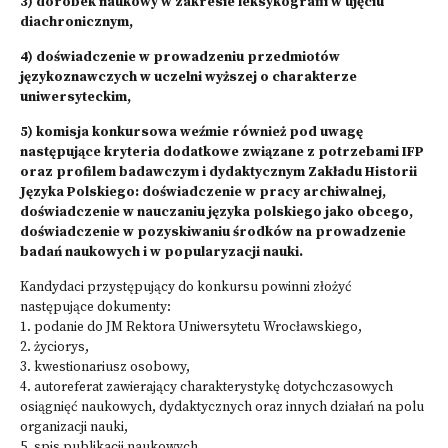
3) dorobek naukowy w zakresie leksykografii w ujęciu
diachronicznym,
4) doświadczenie w prowadzeniu przedmiotów
językoznawczych w uczelni wyższej o charakterze
uniwersyteckim,
5) komisja konkursowa weźmie również pod uwagę
następujące kryteria dodatkowe związane z potrzebami IFP
oraz profilem badawczym i dydaktycznym Zakładu Historii
Języka Polskiego: doświadczenie w pracy archiwalnej,
doświadczenie w nauczaniu języka polskiego jako obcego,
doświadczenie w pozyskiwaniu środków na prowadzenie
badań naukowych i w popularyzacji nauki.
Kandydaci przystępujący do konkursu powinni złożyć
następujące dokumenty:
1. podanie do JM Rektora Uniwersytetu Wrocławskiego,
2. życiorys,
3. kwestionariusz osobowy,
4. autoreferat zawierający charakterystykę dotychczasowych
osiągnięć naukowych, dydaktycznych oraz innych działań na polu
organizacji nauki,
5. spis publikacji naukowych,