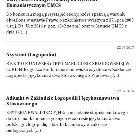
Humanistycznym UMCS
Do konkursu mogą przystąpić osoby, które spełniają warunki
określone w ustawie Prawo o szkolnictwie wyższym z 27 lipca 2005
r. (t. j. Dz. U. z 2016 r. poz. 1842 ze zm.) oraz w Statucie UMCS z
dnia 14 (...)
22.06.2017
Asystent (Logopedia)
R E K T O R UNIWERSYTETU MARII CURIE-SKŁODOWSKIEJ W
LUBLINIE ogłasza konkurs na stanowisko asystenta w Zakładzie
Logopedii i Językoznawstwa Stosowanego z Pracownią (...)
22.07.2016
Adiunkt w Zakładzie Logopedii i Językoznawstwa
Stosowanego
KRYTERIA KWALIFIKACYJNE: - posiadanie stopnia naukowego
doktora nauk humanistycznych w zakresie językoznawstwa
polskiego, logopedii; - dorobek naukowy w zakresie
biologicznych (...)