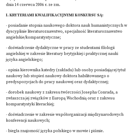
dnia 14 czerwca 2006 r. ze zm.
I. KRYTERIAMI KWALIFIKACYJNYMI KONKURSU SĄ:
- posiadanie stopnia naukowego doktora nauk humanistycznych w
dyscyplinie literaturoznawstwo, specjalność literaturoznawstwo
angielskie/komparatystyczne;
- doświadczenie dydaktyczne w pracy ze studentami filologii
angielskiej w zakresie literatury brytyjskiej i praktycznej nauki
języka angielskiego;
- opinia kierownika katedry (zakładu) lub osoby posiadającej tytuł
naukowy lub stopień naukowy doktora habilitowanego o
predyspozycjach do pracy naukowej oraz dydaktycznej;
- dorobek naukowy z zakresu twórczości Josepha Conrada, a
zwłaszcza jej związków z Europą Wschodnią oraz z zakresu
komparatystyki literackiej;
- doświadczenie w zakresie współorganizacji międzynarodowych
konferencji naukowych;
- biegła znajomość języka polskiego w mowie i piśmie.