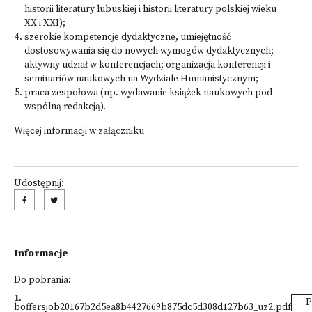
historii literatury lubuskiej i historii literatury polskiej wieku
XX i XXI);
szerokie kompetencje dydaktyczne, umiejętność
dostosowywania się do nowych wymogów dydaktycznych;
aktywny udział w konferencjach; organizacja konferencji i
seminariów naukowych na Wydziale Humanistycznym;
praca zespołowa (np. wydawanie książek naukowych pod
wspólną redakcją).
Więcej informacji w załączniku
Udostępnij:
Informacje
Do pobrania:
1
.
P
boffersjob20167b2d5ea8b4427669b875dc5d308d127b63_uz2.pdf