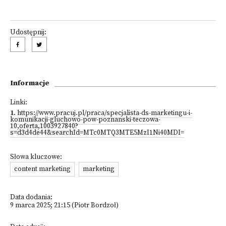
Udostępnij:
Informacje
Linki:
1
.
https://www.pracuj.pl/praca/specjalista-ds-marketingu-i-
komunikacji-gluchowo-pow-poznanski-teczowa-
10,oferta,1003927840?
s=d3d4de44&searchId=MTc0MTQ3MTE5MzI1Ni40MDI=
Słowa kluczowe:
content marketing
marketing
Data dodania:
9 marca 2025; 21:15 (Piotr Bordzoł)