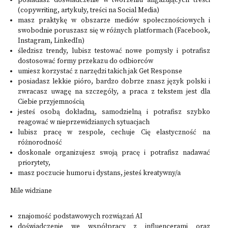
posiadasz doświadczenie w tworzeniu angażujących treści
(copywriting, artykuły, treści na Social Media)
masz praktykę w obszarze mediów społecznościowych i
swobodnie poruszasz się w różnych platformach (Facebook,
Instagram, LinkedIn)
śledzisz trendy, lubisz testować nowe pomysły i potrafisz
dostosować formy przekazu do odbiorców
umiesz korzystać z narzędzi takich jak Get Response
posiadasz lekkie pióro, bardzo dobrze znasz język polski i
zwracasz uwagę na szczegóły, a praca z tekstem jest dla
Ciebie przyjemnością
jesteś osobą dokładną, samodzielną i potrafisz szybko
reagować w nieprzewidzianych sytuacjach
lubisz pracę w zespole, cechuje Cię elastyczność na
różnorodność
doskonale organizujesz swoją pracę i potrafisz nadawać
priorytety,
masz poczucie humoru i dystans, jesteś kreatywny/a
Mile widziane
znajomość podstawowych rozwiązań AI
doświadczenie we współpracy z influencerami oraz