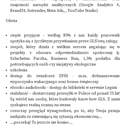
znajomość narzędzi analitycznych (Google Analytics 4,
Brand24, Sotrender, Meta Ads, , YouTube Studio)
Oferta
ciepłe przyjęcie – według 85% z nas każdy pracownik
spotyka się z życzliwym przywitaniem przez GLS’ową załogę
zespół, który działa z wielkim sercem angażując się w
projekty z obszaru odpowiedzialności społecznej tj.
Szlachetna Paczka, Business Run, 1,5% podatku dla
potrzebujących osób czy inicjatywy ekologiczne
szkolenia
dostęp do świadczeń ZFŚS - m.in. dofinansowanie
wypoczynku wakacyjnego oraz bonus świąteczny
ebooki i audiobooki – dostęp do biblioteki w serwisie Legimi
stabilność – dostarczamy przesyłki w Polsce od ponad 25 lat!
Są wśród nas osoby, które budowały know-how GLS. Z nami
zyskujesz realną szansę na awans
coroczny przegląd wynagrodzeń, po to, aby Twoja pensja
nadążała za zmieniającą się sytuacją ekonomiczną…
…poczekaj! To jeszcze nie koniec…