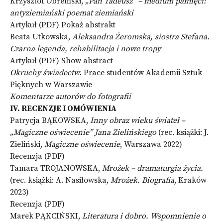
Krzysztof Obremski,
„Pan Tadeusz” – medium pamięci:
antyziemiański poemat ziemiański
Artykuł (PDF)
Pokaż abstrakt
Beata Utkowska,
Aleksandra Żeromska, siostra Stefana.
Czarna legenda, rehabilitacja i nowe tropy
Artykuł (PDF)
Show abstract
Okruchy świadectw.
Prace studentów Akademii Sztuk
Pięknych w Warszawie
Komentarze autorów do fotografii
IV. RECENZJE I OMÓWIENIA
Patrycja BĄKOWSKA,
Inny obraz wieku świateł –
„Magiczne oświecenie” Jana Zielińskiego
(rec. książki: J.
Zieliński,
Magiczne oświecenie
, Warszawa 2022)
Recenzja (PDF)
Tamara TROJANOWSKA,
Mrożek – dramaturgia życia.
(rec. książki: A. Nasiłowska,
Mrożek. Biografia
, Kraków
2023)
Recenzja (PDF)
Marek PĄKCIŃSKI,
Literatura i dobro. Wspomnienie o