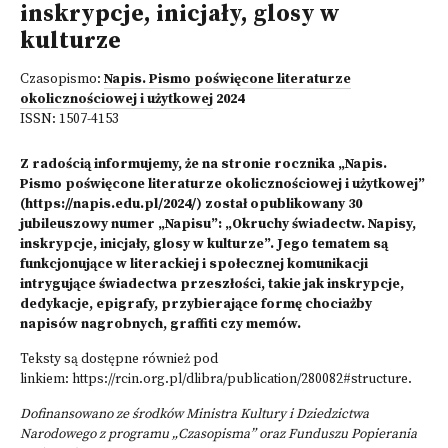
inskrypcje, inicjały, glosy w
kulturze
Czasopismo:
Napis. Pismo poświęcone literaturze
okolicznościowej i użytkowej
2024
ISSN:
1507-4153
Z radością informujemy, że na stronie rocznika „Napis.
Pismo poświęcone literaturze okolicznościowej i użytkowej”
(
https://napis.edu.pl/2024/
) został opublikowany 30
jubileuszowy numer „Napisu”: „Okruchy świadectw. Napisy,
inskrypcje, inicjały, glosy w kulturze”. Jego tematem są
funkcjonujące w literackiej i społecznej komunikacji
intrygujące świadectwa przeszłości, takie jak inskrypcje,
dedykacje, epigrafy, przybierające formę chociażby
napisów nagrobnych, graffiti czy memów.
Teksty są dostępne również pod
linkiem:
https://rcin.org.pl/dlibra/publication/280082#structure
.
Dofinansowano ze środków Ministra Kultury i Dziedzictwa
Narodowego z programu „Czasopisma” oraz Funduszu Popierania