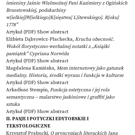
imieniny Jaśnie Wielmożnej Pani Kazimiery z Ogińskich
Brzostowskiej, podskarbiny
w[ielkiej]W[ielkiego]K[sięstwa] L[itewskiego]. R[oku]
1778”
Artykuł (PDF)
Show abstract
Elżbieta Dąbrowicz-Płachecka,
Krucha obecność.
Wokół florystyczno-werbalnej notatki z „Książki
pamiątek” Cypriana Norwida
Artykuł (PDF)
Show abstract
Magdalena Kamińska,
Mem internetowy jako gatunek
medialny. Historia, środki wyrazu i funkcja w kulturze
Artykuł (PDF)
Show abstract
Arkadiusz Stempin,
Funkcja estetyczna i jej rola
semantyczna – malarstwo jaskiniowe i graffiti jako
sztuka
Artykuł (PDF)
Show abstract
II. PASJE I POTYCZKI EDYTORSKIE I
TEKSTOLOGICZNE
Krzysztof Prabucki,
O pryncypiach literackich Jana