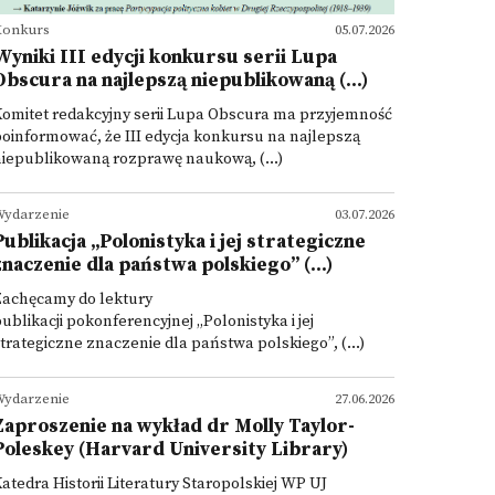
Konkurs
05.07.2026
Wyniki III edycji konkursu serii Lupa
Obscura na najlepszą niepublikowaną (...)
omitet redakcyjny serii Lupa Obscura ma przyjemność
oinformować, że III edycja konkursu na najlepszą
iepublikowaną rozprawę naukową, (...)
ydarzenie
03.07.2026
Publikacja „Polonistyka i jej strategiczne
znaczenie dla państwa polskiego” (...)
Zachęcamy do lektury
ublikacji pokonferencyjnej „Polonistyka i jej
trategiczne znaczenie dla państwa polskiego”, (...)
ydarzenie
27.06.2026
Zaproszenie na wykład dr Molly Taylor-
Poleskey (Harvard University Library)
atedra Historii Literatury Staropolskiej WP UJ