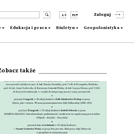
Zaloguj
A
PL
e
Edukacja i praca
Biuletyn
Geopolonistyka
Zobacz także