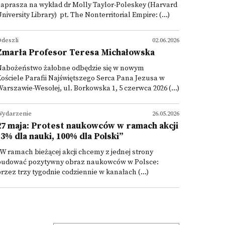
aprasza na wykład dr Molly Taylor-Poleskey (Harvard
niversity Library) pt. The Nonterritorial Empire: (...)
deszli
02.06.2026
Zmarła Profesor Teresa Michałowska
Nabożeństwo żałobne odbędzie się w nowym
ościele Parafii Najświętszego Serca Pana Jezusa w
arszawie-Wesołej, ul. Borkowska 1, 5 czerwca 2026 (...)
ydarzenie
26.05.2026
27 maja: Protest naukowców w ramach akcji
"3% dla nauki, 100% dla Polski”
W ramach bieżącej akcji chcemy z jednej strony
budować pozytywny obraz naukowców w Polsce:
rzez trzy tygodnie codziennie w kanałach (...)