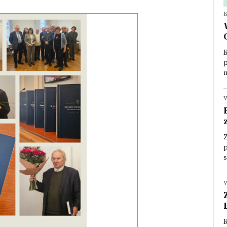
K
p
n
W
p
s
W
K