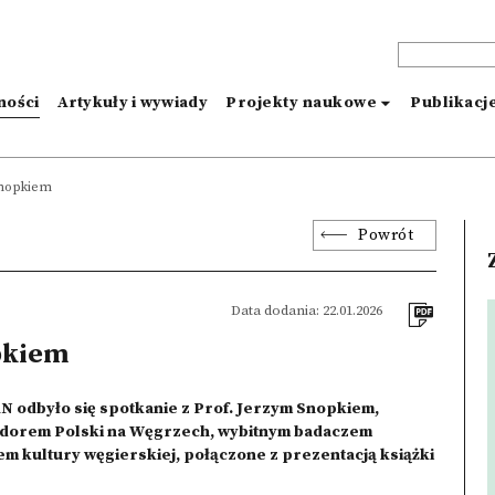
ności
Artykuły i wywiady
Projekty naukowe
Publikacj
Snopkiem
Powrót
Data dodania: 22.01.2026
pkiem
AN odbyło się spotkanie z Prof. Jerzym Snopkiem,
adorem Polski na Węgrzech, wybitnym badaczem
em kultury węgierskiej, połączone z prezentacją książki