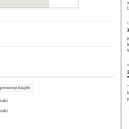
z
U
O
K
W
W
"
promocja książki
p
czak)
czak)