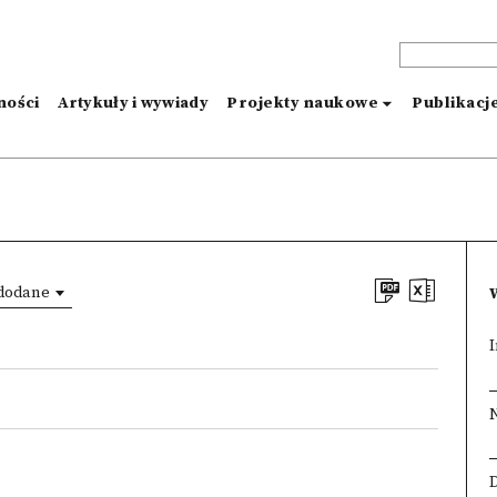
ności
Artykuły i wywiady
Projekty naukowe
Publikacj
 dodane