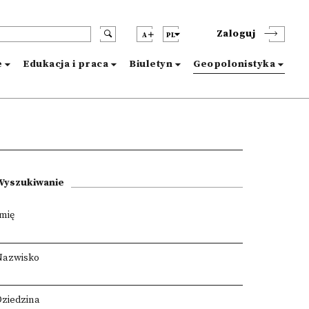
Zaloguj
A
PL
e
Edukacja i praca
Biuletyn
Geopolonistyka
Wyszukiwanie
Imię
Nazwisko
Dziedzina