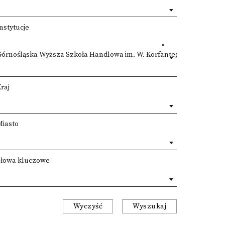
nstytucje
Górnośląska Wyższa Szkoła Handlowa im. W. Korfantego w Katowica
raj
Miasto
Słowa kluczowe
Wyczyść
Wyszukaj