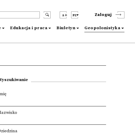
Zaloguj
A
PL
e
Edukacja i praca
Biuletyn
Geopolonistyka
Wyszukiwanie
Imię
Nazwisko
Dziedzina