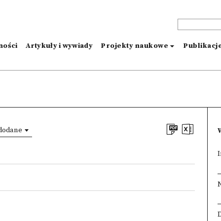
ności
Artykuły i wywiady
Projekty naukowe
Publikacj
 dodane