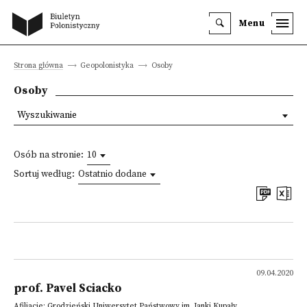
Menu
Strona główna
Geopolonistyka
Osoby
Osoby
Wyszukiwanie
Osób na stronie:
10
Sortuj według:
Ostatnio dodane
09.04.2020
prof. Pavel Sciacko
Afiliacje: Grodzieński Uniwersytet Państwowy im. Janki Kupały