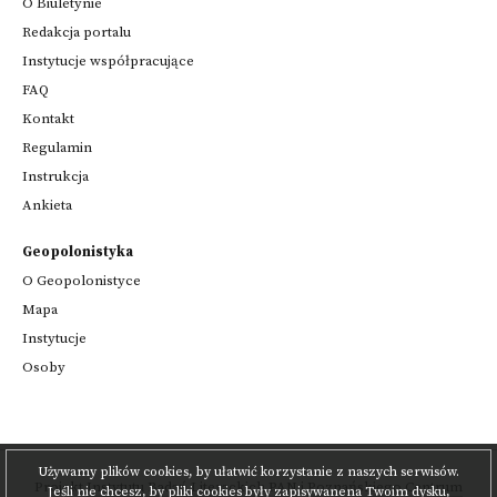
O Biuletynie
Redakcja portalu
Instytucje współpracujące
FAQ
Kontakt
Regulamin
Instrukcja
Ankieta
Geopolonistyka
O Geopolonistyce
Mapa
Instytucje
Osoby
Używamy plików cookies, by ułatwić korzystanie z naszych serwisów.
Projekt
Instytutu Badań Literackich PAN
i
Poznańskiego Centrum
Jeśli nie chcesz, by pliki cookies były zapisywanena Twoim dysku,