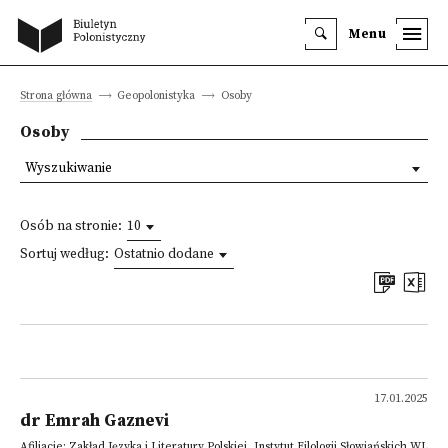
Menu
Strona główna
Geopolonistyka
Osoby
Osoby
Wyszukiwanie
Osób na stronie:
10
Sortuj według:
Ostatnio dodane
17.01.2025
dr Emrah Gaznevi
Afiliacje: Zakład Języka i Literatury Polskiej, Instytut Filologii Słowiańskich WL