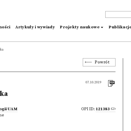
ności
Artykuły i wywiady
Projekty naukowe
Publikacj
ska
Powrót
07.10.2019
ka
logii UAM
OPI ID:
121383
zne