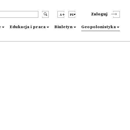
Zaloguj
A
PL
e
Edukacja i praca
Biuletyn
Geopolonistyka