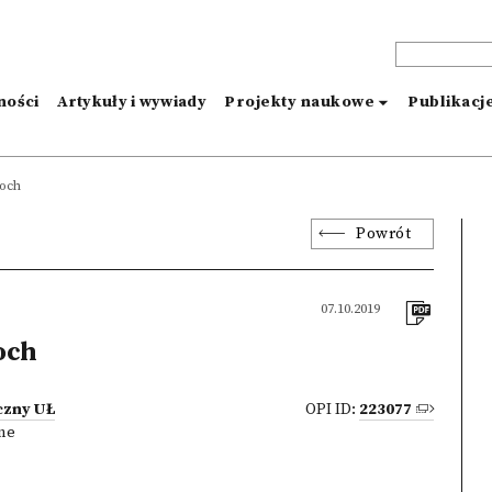
ności
Artykuły i wywiady
Projekty naukowe
Publikacj
och
Powrót
07.10.2019
och
czny UŁ
OPI ID:
223077
zne