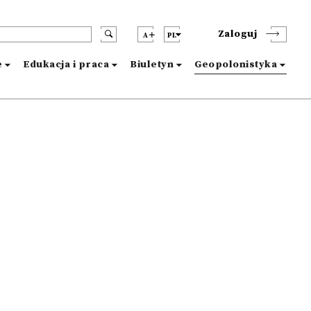
Zaloguj
A
PL
e
Edukacja i praca
Biuletyn
Geopolonistyka